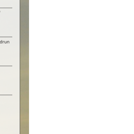
f
udrun