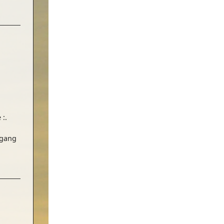
 :.
fgang