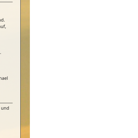
nd.
uf,
.
hael
r und