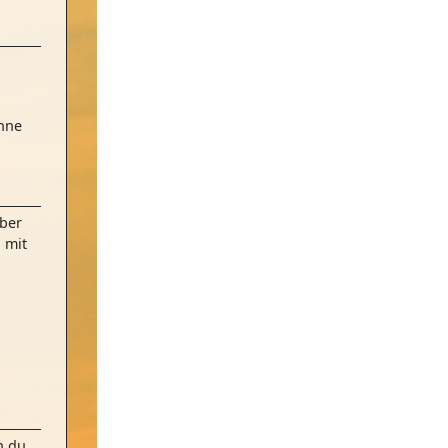
anne
ber
 mit
n du