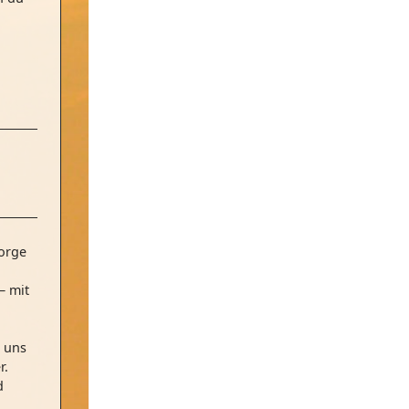
orge
– mit
 uns
r.
d