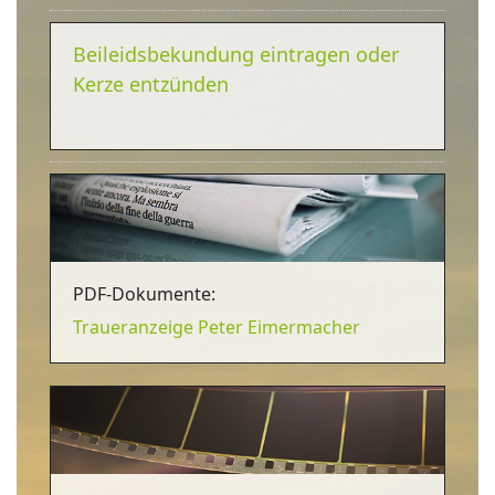
Beileidsbekundung eintragen oder
Kerze entzünden
PDF-Dokumente:
Traueranzeige Peter Eimermacher