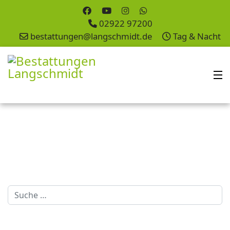
02922 97200
bestattungen@langschmidt.de
Tag & Nacht
Suchen