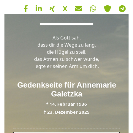
X
Hinweis
Als Gott sah,
Schließen
OK
dass dir die Wege zu lang,
die Hügel zu steil,
das Atmen zu schwer wurde,
legte er seinen Arm um dich.
Gedenkseite für
Annemarie
Galetzka
*
14. Februar 1936
†
23. Dezember 2025