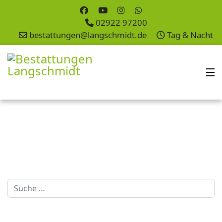
02922 97200
bestattungen@langschmidt.de
Tag & Nacht
Suchen