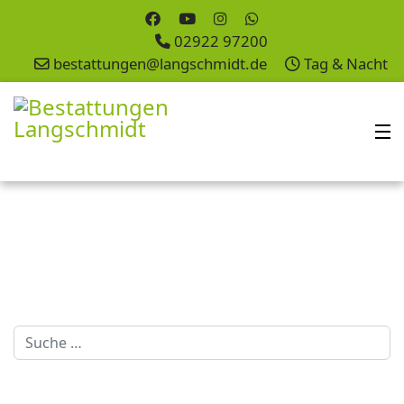
02922 97200
bestattungen@langschmidt.de
Tag & Nacht
Suchen