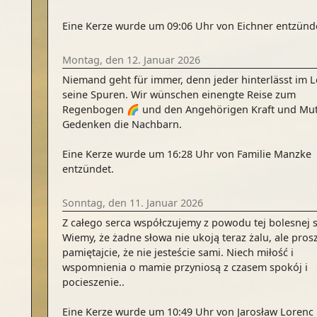
Eine Kerze wurde um 09:06 Uhr von Eichner entzünd
Montag, den 12. Januar 2026
Niemand geht für immer, denn jeder hinterlässt im 
seine Spuren. Wir wünschen einengte Reise zum
Regenbogen 🌈 und den Angehörigen Kraft und Mut
Gedenken die Nachbarn.
Eine Kerze wurde um 16:28 Uhr von Familie Manzke
entzündet.
Sonntag, den 11. Januar 2026
Z całego serca współczujemy z powodu tej bolesnej s
Wiemy, że żadne słowa nie ukoją teraz żalu, ale pros
pamiętajcie, że nie jesteście sami. Niech miłość i
wspomnienia o mamie przyniosą z czasem spokój i
pocieszenie..
Eine Kerze wurde um 10:49 Uhr von Jarosław Lorenc