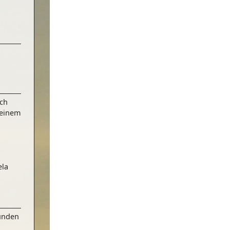
uch
deinem
ela
tunden