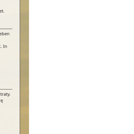
et.
Leben
. In
traty.
zę