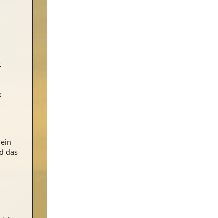
t
k
 ein
nd das
.