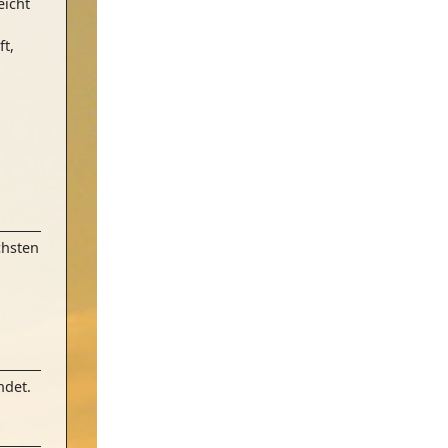
eicht
ft,
chsten
ndet.