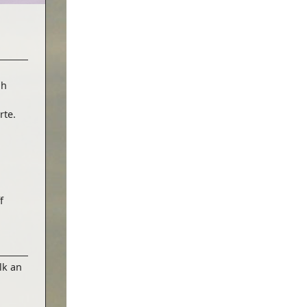
üh
rte.
f
lk an