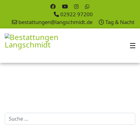
02922 97200
bestattungen@langschmidt.de
Tag & Nacht
Suchen